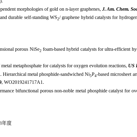
).
pendent morphologies of gold on n-layer graphenes,
J. Am. Chem. Soc
ve and durable self-standing WS
/ graphene hybrid catalysts for hydroge
2
ensional porous NiSe
foam-based hybrid catalysts for ultra-efficient hy
2
f metal metaphosphate for catalysts for oxygen evolution reactions,
US 
Yu. Hierarchical metal phosphide-sandwiched Ni
P
-based microsheet arr
5
4
9
, WO2019241717A1.
rmance bifunctional porous non-noble metal phosphide catalyst for over
8
年度