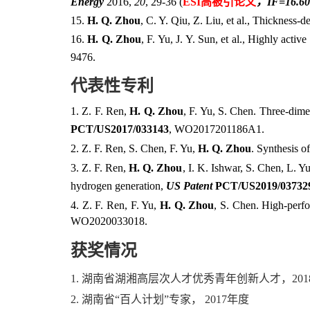
Energy
2016,
20
, 29-36 (
ESI
高被引论文
，
IF=16.60
15.
H. Q. Zhou
, C. Y. Qiu, Z. Liu, et al.,
Thickness-de
16.
H. Q. Zhou
, F. Yu, J. Y. Sun, et al., Highly acti
9476.
代表性专利
1. Z. F. Ren,
H. Q. Zhou
, F. Yu, S. Chen. Three-dim
PCT/US2017/033143
, WO2017201186A1.
2. Z. F. Ren, S. Chen, F. Yu,
H. Q. Zhou
. Synthesis o
3. Z. F. Ren,
H. Q. Zhou
, I. K. Ishwar, S. Chen, L. 
hydrogen generation,
US Patent
PCT/US2019/03732
4. Z. F. Ren, F. Yu,
H. Q. Zhou
, S. Chen. High-perfo
WO2020033018.
获奖情况
1. 湖南省湖湘高层次人才优秀青年创新人才，
201
2. 湖南省“百人计划”专家，
2017
年度