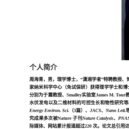
个人简介
周海青，男，理学博士，“潇湘学者”特聘教授、
家纳米科学中心（免试保研）获得理学学士和博
分别为于霆教授、
Smalley
实验室
James M. Tour
水伏发电以及二维材料的可控生长和物性研究等
Energy Environ. Sci.
（
3
篇）、
JACS
、
Nano Lett.
究成果多次被
Nature
子刊
Nature Catalysis
、
PNA
际媒体、网站累计报道超过
220
次。论文总引用