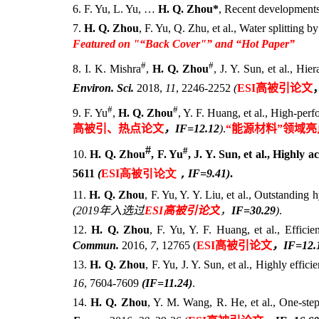
6. F. Yu, L. Yu, …
H. Q. Zhou*
, Recent developments 
7.
H. Q. Zhou
, F. Yu, Q. Zhu, et al., Water splitting b
Featured on "“Back Cover"” and “Hot Paper”
#
#
8. I. K. Mishra
,
H. Q. Zhou
, J. Y. Sun, et al., Hie
Environ. Sci.
2018,
11
, 2246-2252
(
ESI
高被引论文
#
#
9. F. Yu
,
H. Q. Zhou
, Y. F. Huang, et al., High-per
高被引、热点论文
，
IF=12.12
)
.
“能源材料”领域
#
#
10.
H. Q. Zhou
, F. Yu
, J. Y. Sun, et al., Highly
5611
(
ESI
高被引论文
，
IF=9.41
)
.
11.
H. Q. Zhou
, F. Yu, Y. Y. Liu, et al., Outstanding
(2019
年入选过
ESI
高被引论文
，
IF=30.29
)
.
12.
H. Q. Zhou
, F. Yu, Y. F. Huang, et al., Effici
Commun.
2016,
7
, 12765 (
ESI
高被引论文
，
IF=12.
13.
H. Q. Zhou
, F. Yu, J. Y. Sun, et al., Highly eff
16
, 7604-7609
(IF=11.24)
.
14.
H. Q. Zhou
, Y. M. Wang, R. He, et al., One-ste