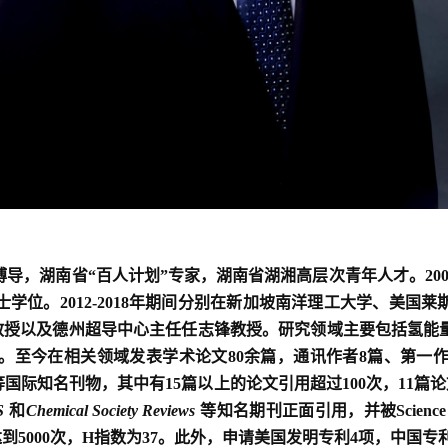
博导，湖南省“百人计划”专家，湖南省湖湘高层次青年人才。
20
士学位。
2012-2018
年期间分别在新加坡南洋理工大学、美国莱
教授以及德州超导中心主任任志锋教授。研究领域主要包括氢能
。至今在相关领域发表学术论文
80
余篇，通讯作者
8
篇、第一
等国际知名刊物，其中有
15
篇以上的论文引用超过
100
次，
11
篇论
S
和
Chemical Society Reviews
等知名期刊正面引用，并被
Science
达到
5000
次，
H
指数为
37
。此外，申请美国发明专利
4
项，中国专