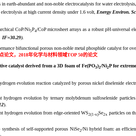
in earth-abundant and non-noble electrocatalysts for water electrolysis
y electrolysis at high current density under 1.6 volt,
Energy Environ. Sc
rarchical CoP/Ni
P
/CoP microsheet arrays as a robust pH-universal ele
5
4
，
IF=30.29
)
.
formance bifunctional porous non-noble metal phosphide catalyst for over
亮点论文，
2018
年化学与材料领域
TOP 50
的论文
 active catalyst derived from a 3D foam of Fe(PO
)
/Ni
P for extreme
3
2
2
 hydrogen evolution reaction catalyzed by porous nickel diselenide elect
ent hydrogen evolution by ternary molybdenum sulfoselenide particle
12
)
.
icient hydrogen evolution from edge-oriented WS
Se
particles on t
2(1-x)
2x
p synthesis of self-supported porous NiSe
/Ni hybrid foam: an efficie
2