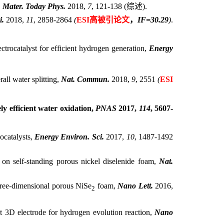
,
Mater. Today Phys.
2018,
7
, 121-138 (
综述
).
i.
2018,
11
, 2858-2864
(
ESI
高被引论文
，
IF=30.29
)
.
ctrocatalyst for efficient hydrogen generation,
Energy
all water splitting,
Nat. Commun.
2018,
9
, 2551
(
ESI
ly efficient water oxidation,
PNAS
2017,
114
, 5607-
rocatalysts,
Energy Environ. Sci.
2017,
10
, 1487-1492
s on self-standing porous nickel diselenide foam,
Nat.
hree-dimensional porous NiSe
foam,
Nano Lett.
2016,
2
nt 3D electrode for hydrogen evolution reaction,
Nano