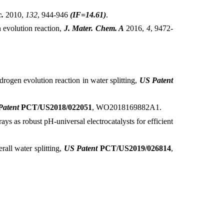
.
2010,
132
, 944-946
(IF=14.61)
.
n evolution reaction,
J. Mater. Chem. A
2016,
4
, 9472-
drogen evolution reaction in water splitting,
US Patent
Patent
PCT/US2018/022051
, WO2018169882A1.
ays as robust pH-universal electrocatalysts for efficient
all water splitting,
US Patent
PCT/US2019/026814
,