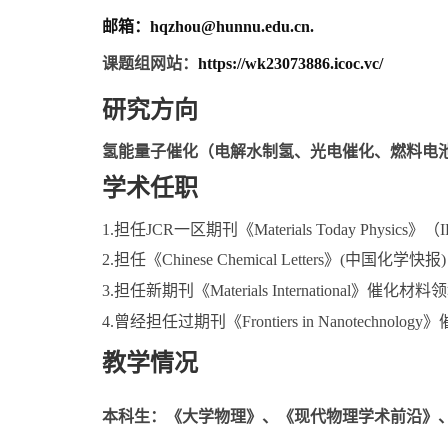
邮箱：
hqzhou@hunnu.edu.cn.
课题组网站：
https://wk23073886.icoc.vc/
研究方向
氢能量子催化（电解水制氢、光电催化、燃料电
学术任职
1.担任
JCR
一区期刊《
Materials Today Physics
》（
I
2.担任《
Chinese Chemical Letters
》
(
中国化学快报
3.担任新期刊《
Materials International
》催化材料领
4.曾经担任过期刊《
Frontiers in Nanotechnology
》
教学情况
本科生：
《大学物理》、《现代物理学术前沿》