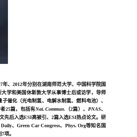
07
年、
2012
年分别在湖南师范大学、中国科学院国
斯大学和美国休斯敦大学从事博士后或访学，导师
量子催化（光电制氢、电解水制氢、燃料电池）、
作者
25
篇，包括有
Nat. Commun.
（
2
篇）、
PNAS
、
文先后入选
ESI
高被引、
2
篇入选
ESI
热点论文。研
 Daily
、
Green Car Congress
、
Phys. Org
等知名国
利
7
项。