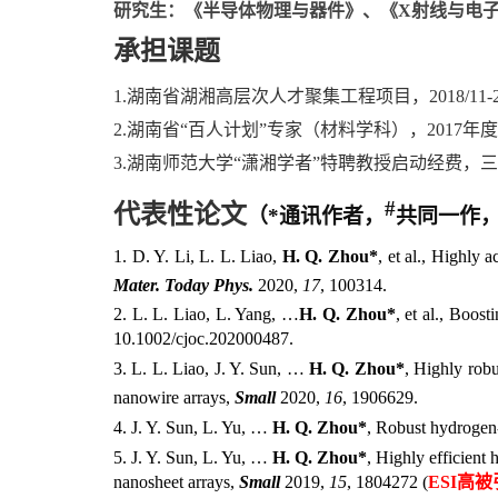
研究生：
《半导体物理与器件》、《
X
射线与电
承担课题
1.湖南省湖湘高层次人才聚集工程项目，
2018/11-
2.湖南省“百人计划”专家（材料学科），
2017
年度
3.湖南师范大学“潇湘学者”特聘教授启动经费
#
代表性论文
（
*
通讯作者，
共同一作
1. D. Y. Li, L. L. Liao,
H. Q. Zhou*
, et al.,
Highly ac
Mater. Today Phys.
2020,
17
, 100314.
2. L. L. Liao, L. Yang, …
H. Q. Zhou*
, et al., Boos
10.1002/cjoc.202000487.
3. L. L. Liao, J. Y. Sun, …
H. Q. Zhou*
, Highly rob
nanowire arrays,
Small
2020,
16
, 1906629.
4. J. Y. Sun, L. Yu, …
H. Q. Zhou*
, Robust hydrogen
5. J. Y. Sun, L. Yu, …
H. Q. Zhou*
, Highly efficient
nanosheet arrays,
Small
2019,
15
, 1804272 (
ESI
高被