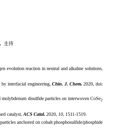
，主持
n evolution reaction in neutral and alkaline solutions,
 by interfacial engineering,
Chin. J. Chem.
2020, doi:
ed molybdenum disulfide particles on interwoven CoSe
2
ed catalyst,
ACS Catal.
2020,
10
, 1511-1519.
oparticles anchored on cobalt phosphosulfide/phosphide