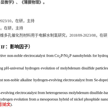
子显微学》、《薄膜物理》。
2023/10
，在研，主持
，在研，主持
，三维多孔催化剂材料用于电解水制氢研究，
2018/09-2023/08
，在研
，
IF
：影响因子）
tive non-noble electrocatalyst from Co
P/Ni
P nanohybrids for hydroge
2
2
ting pH-universal hydrogen evolution of molybdenum disulfide particles
ust non-noble alkaline hydrogen-evolving electrocatalyst from Se-dop
-evolving electrocatalyst from heterogeneous molybdenum disulfide-bas
 hydrogen evolution from a mesoporous hybrid of nickel phosphide nan
引论文
).